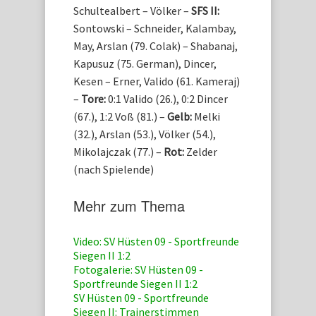
Schultealbert – Völker –
SFS II:
Sontowski – Schneider, Kalambay,
May, Arslan (79. Colak) – Shabanaj,
Kapusuz (75. German), Dincer,
Kesen – Erner, Valido (61. Kameraj)
–
Tore:
0:1 Valido (26.), 0:2 Dincer
(67.), 1:2 Voß (81.) –
Gelb:
Melki
(32.), Arslan (53.), Völker (54.),
Mikolajczak (77.) –
Rot:
Zelder
(nach Spielende)
Mehr zum Thema
Video: SV Hüsten 09 - Sportfreunde
Siegen II 1:2
Fotogalerie: SV Hüsten 09 -
Sportfreunde Siegen II 1:2
SV Hüsten 09 - Sportfreunde
Siegen II: Trainerstimmen