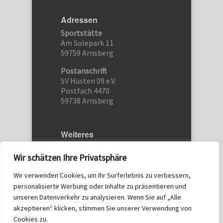
Adressen
Sportstätte
Am Solepark 11
59759 Arnsberg
Postanschrift
SV Hüsten 09 e.V.
Postfach 4470
59738 Arnsberg
Weiteres
Etwas schreiben…
Wir schätzen Ihre Privatsphäre
Kontakt
Wir verwenden Cookies, um Ihr Surferlebnis zu verbessern,
Datenschutz
personalisierte Werbung oder Inhalte zu präsentieren und
Impressum
unseren Datenverkehr zu analysieren. Wenn Sie auf „Alle
akzeptieren“ klicken, stimmen Sie unserer Verwendung von
© 2014 SV Hüsten 09
Cookies zu.