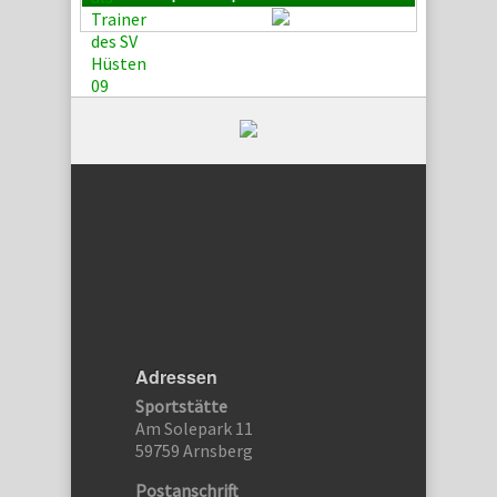
Adressen
Sportstätte
Am Solepark 11
59759 Arnsberg
Postanschrift