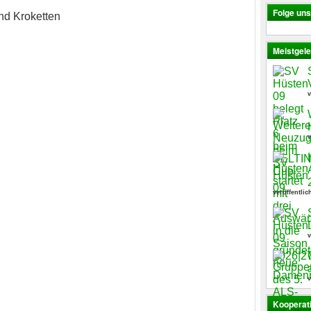
Folge un
nd Kroketten
Meistgele
v
v
veröffentlic
v
v
Kooperat