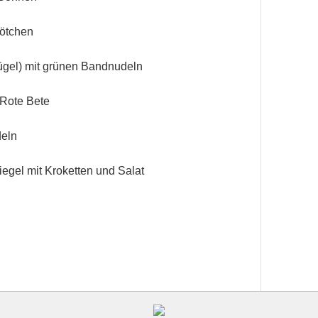
rötchen
ügel) mit grünen Bandnudeln
 Rote Bete
deln
iegel mit Kroketten und Salat