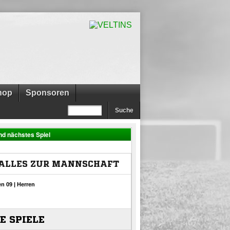
hop
Sponsoren
nd nächstes Spiel