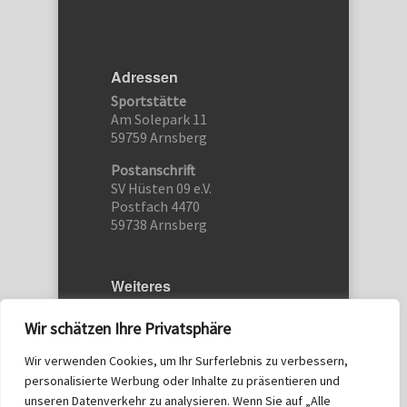
Adressen
Sportstätte
Am Solepark 11
59759 Arnsberg
Postanschrift
SV Hüsten 09 e.V.
Postfach 4470
59738 Arnsberg
Weiteres
Etwas schreiben…
Wir schätzen Ihre Privatsphäre
Kontakt
Wir verwenden Cookies, um Ihr Surferlebnis zu verbessern,
Datenschutz
personalisierte Werbung oder Inhalte zu präsentieren und
Impressum
unseren Datenverkehr zu analysieren. Wenn Sie auf „Alle