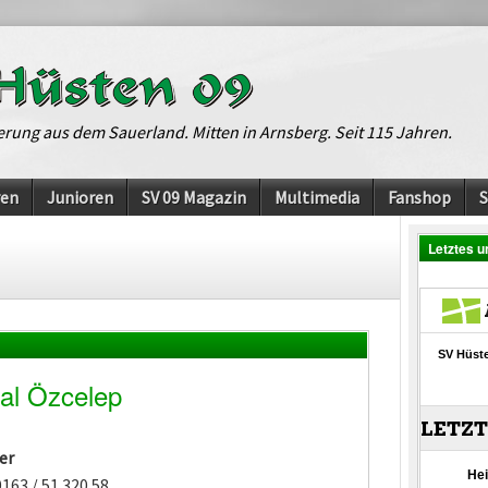
erung aus dem Sauerland. Mitten in Arnsberg. Seit 115 Jahren.
ren
Junioren
SV 09 Magazin
Multimedia
Fanshop
Letztes u
al Özcelep
er
 0163 / 51 320 58