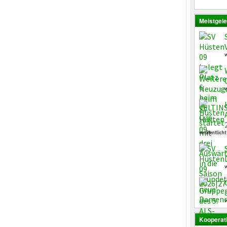
Meistgele
v
v
veröffentlicht
v
v
Kooperat