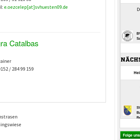
l:
e.oezcelep[at]svhuesten09.de
ra Catalbas
ainer
 0152 / 284 99 159
unstrasen
iningswiese
Folge un