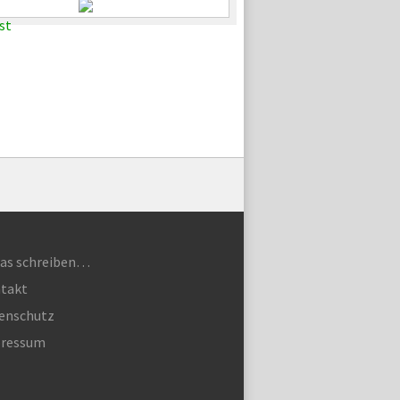
as schreiben…
takt
enschutz
ressum