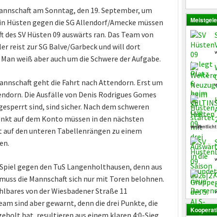
annschaft am Sonntag, den 19. September, um
Meistgele
 in Hüsten gegen die SG Allendorf/Amecke müssen
ft des SV Hüsten 09 auswärts ran. Das Team von
r reist zur SG Balve/Garbeck und will dort
v
. Man weiß aber auch um die Schwere der Aufgabe.
Mannschaft geht die Fahrt nach Attendorn. Erst um
v
tendorn. Die Ausfälle von Denis Rodrigues Gomes
gesperrt sind, sind sicher. Nach dem schweren
nkt auf dem Konto müssen in den nächsten
veröffentlicht
ht auf den unteren Tabellenrängen zu einem
en.
v
 Spiel gegen den TuS Langenholthausen, denn aus
muss die Mannschaft sich nur mit Toren belohnen.
ählbares von der Wiesbadener Straße 11
v
am sind aber gewarnt, denn die drei Punkte, die
Kooperat
eholt hat, resultieren aus einem klaren 4:0-Sieg