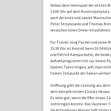
Neben dem Heimspiel der dritten M
13:00 Uhr auf dem Kunstrasenplatz
auch die erste und zweite Mannscha
Peter Strojnowski und Thomas Köhle
versuchen einen Dreier einzufahren
Für Trainer Jörg Fischer und seine 
15:30 Uhr ist Anstoß beim SV 04 At
und Patrick Kampschulte, die beide 
Auftaktprogramm mit nur einem Pu
Spielen Taten folgen, will man nic
frühen Zeitpunkt der Saison verharr
Hoffnung gibt die Leistung aus dem
dem kämpferischen Einsatz heraus 
Es wäre gut, wenn die 09er etwas Z
mitbringen könnte. Das Hüstener Te
die Attendorner Mannschaft bisher g