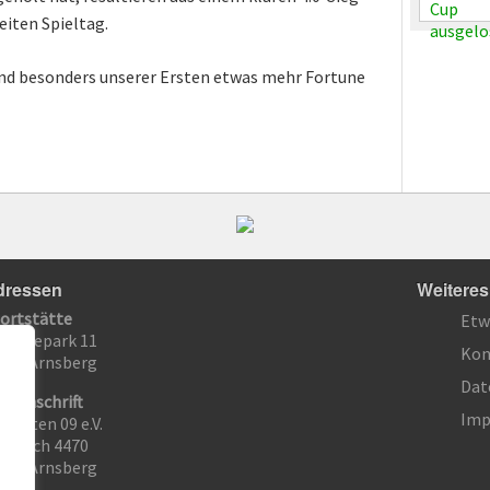
iten Spieltag.
und besonders unserer Ersten etwas mehr Fortune
dressen
Weiteres
ortstätte
Etw
 Solepark 11
Kon
759 Arnsberg
Dat
stanschrift
Imp
 Hüsten 09 e.V.
stfach 4470
738 Arnsberg