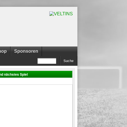
hop
Sponsoren
nd nächstes Spiel