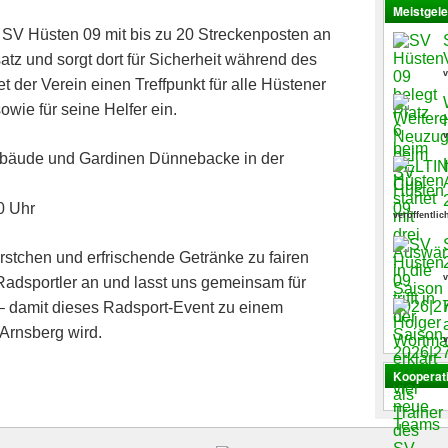
Meistgele
r SV Hüsten 09 mit bis zu 20 Streckenposten an
tz und sorgt dort für Sicherheit während des
v
 der Verein einen Treffpunkt für alle Hüstener
wie für seine Helfer ein.
v
bäude und Gardinen Dünnebacke in der
0 Uhr
veröffentlic
rstchen und erfrischende Getränke zu fairen
v
 Radsportler an und lasst uns gemeinsam für
– damit dieses Radsport-Event zu einem
 Arnsberg wird.
v
Kooperat