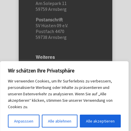
Am Solepark 11
59759 Arnsberg
Postanschrift
SV Hüsten 09 e.V.
Postfach 4470
59738 Arnsberg
Weiteres
Etwas schreiben…
Wir schätzen Ihre Privatsphäre
Kontakt
Wir verwenden Cookies, um Ihr Surferlebnis zu verbessern,
Datenschutz
personalisierte Werbung oder Inhalte zu präsentieren und
Impressum
unseren Datenverkehr zu analysieren. Wenn Sie auf „Alle
akzeptieren“ klicken, stimmen Sie unserer Verwendung von
© 2025 SV Hüsten 09
Cookies zu.
Anpasssen
Alle ablehnen
Alle akzeptieren