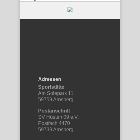
Adressen
Sportstätte
Am Solepark 11
59759 Arnsberg
Postanschrift
SV Hüsten 09 e.V.
Postfach 4470
59738 Arnsberg