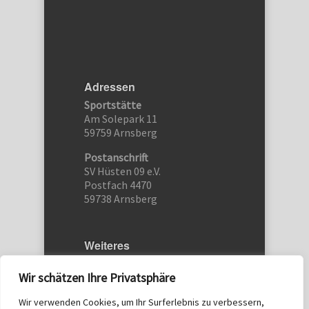
Adressen
Sportstätte
Am Solepark 11
59759 Arnsberg
Postanschrift
SV Hüsten 09 e.V.
Postfach 4470
59738 Arnsberg
Weiteres
Etwas schreiben…
Wir schätzen Ihre Privatsphäre
Kontakt
Wir verwenden Cookies, um Ihr Surferlebnis zu verbessern,
Datenschutz