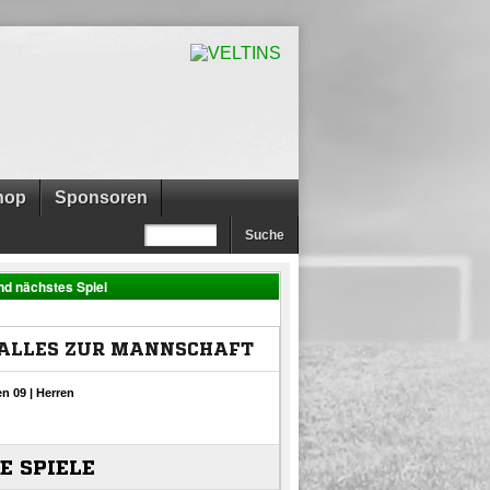
hop
Sponsoren
nd nächstes Spiel