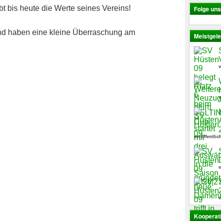
t bis heute die Werte seines Vereins!
Folge un
und haben eine kleine Überraschung am
Meistgele
v
v
veröffentlic
v
v
Kooperat