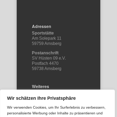
Adressen
Sportstätte
Am Solepark 11
59759 Arnsberg
Postanschrift
SV Hüsten 09 e.V.
Postfach 4470
59738 Arnsberg
Weiteres
Etwas schreiben…
Wir schätzen Ihre Privatsphäre
Kontakt
Wir verwenden Cookies, um Ihr Surferlebnis zu verbessern,
Datenschutz
personalisierte Werbung oder Inhalte zu präsentieren und